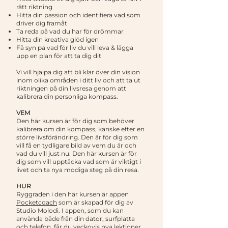
rätt riktning
Hitta din passion och identifiera vad som
driver dig framåt
Ta reda på vad du har för drömmar
Hitta din kreativa glöd igen
Få syn på vad för liv du vill leva & lägga
upp en plan för att ta dig dit
Vi vill hjälpa dig att bli klar över din vision
inom olika områden i ditt liv och att ta ut
riktningen på din livsresa genom att
kalibrera din personliga kompass.
VEM
Den här kursen är för dig som behöver
kalibrera om din kompass, kanske efter en
större livsförändring. Den är för dig som
vill få en tydligare bild av vem du är och
vad du vill just nu. Den här kursen är för
dig som vill upptäcka vad som är viktigt i
livet och ta nya modiga steg på din resa.
HUR
Ryggraden i den här kursen är appen
Pocketcoach
som är skapad för dig av
Studio Molodi. I appen, som du kan
använda både från din dator, surfplatta
och telefon, får du veckovis nya lektioner