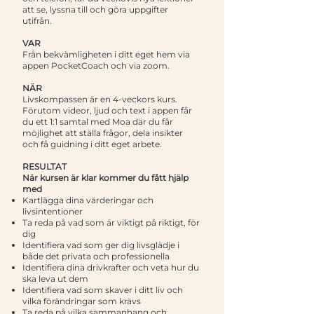
att se, lyssna till och göra uppgifter
utifrån.
VAR
Från bekvämligheten i ditt eget hem via
appen PocketCoach och via zoom.
NÄR
Livskompassen är en 4-veckors kurs.
Förutom videor, ljud och text i appen får
du ett 1:1 samtal med Moa där du får
möjlighet att ställa frågor, dela insikter
och få guidning i ditt eget arbete.
RESULTAT
När kursen är klar kommer du fått hjälp
med
Kartlägga dina värderingar och
livsintentioner
Ta reda på vad som är viktigt på riktigt, för
dig
Identifiera vad som ger dig livsglädje i
både det privata och professionella
Identifiera dina drivkrafter och veta hur du
ska leva ut dem
Identifiera vad som skaver i ditt liv och
vilka förändringar som krävs
Ta reda på vilka sammanhang och