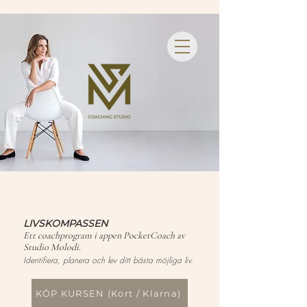
LIVSKOMPASSEN
Ett coachprogram i appen PocketCoach av
Studio M
olodi.
Identifiera, planera och lev ditt bästa möjliga liv.
KÖP KURSEN (Kort / Klarna)