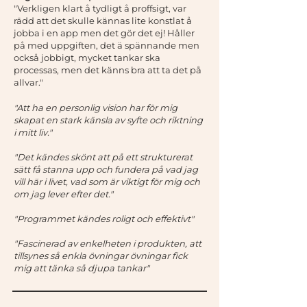
"Verkligen klart å tydligt å proffsigt, var
rädd att det skulle kännas lite konstlat å
jobba i en app men det gör det ej! Håller
på med uppgiften, det ä spännande men
också jobbigt, mycket tankar ska
processas, men det känns bra att ta det på
allvar."
"Att ha en personlig vision har för mig
skapat en stark känsla av syfte och riktning
i mitt liv."
"Det kändes skönt att på ett strukturerat
sätt få stanna upp och fundera på vad jag
vill här i livet, vad som är viktigt för mig och
om jag lever efter det."
"Programmet kändes roligt och effektivt"
"Fascinerad av enkelheten i produkten, att
tillsynes så enkla övningar övningar fick
mig att tänka så djupa tankar"