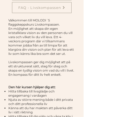
FAQ - Livskompassen
Välkommen till MOLODI´S
flaggskeppskurs Livskompassen.
En möjlighet att skapa din egen
kristallklara vision av den personen du vill
vara och vilket liv du vill leva. Ett 4-
veckors program där vi tillsammans
kommer jobba från ax till limpa för att
klargöra din vision och plan för att leva ett
liv som känns lika bra som det ser ut.
Livskompassen ger dig möjlighet att på
ett strukturerat sätt, steg för steg och
skapa en tydlig vision om vad du vill i livet.
En kompass för ditt liv helt enkelt.
Den här kursen hjälper dig att:
Hitta tillbaka till livsglädje och
engagemang i vardagen
Njuta av större mening både i ditt privata
och ditt professionella liv
Känna att du har makten att påverka ditt
liv i rätt riktning
Hitta tillbaka till dig själv och våga ta kliv i