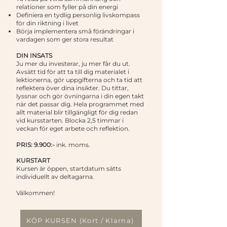
relationer som fyller på din energi
Definiera en tydlig personlig livskompass
för din riktning i livet
Börja implementera små förändringar i
vardagen som ger stora resultat
DIN INSATS
Ju mer du investerar, ju mer får du ut.
Avsätt tid för att ta till dig materialet i
lektionerna, gör uppgifterna och ta tid att
reflektera över dina insikter. Du tittar,
lyssnar och gör övningarna i din egen takt
när det passar dig. Hela programmet med
allt material blir tillgängligt för dig redan
vid kursstarten. Blocka 2,5 timmar i
veckan för eget arbete och reflektion.
PRIS: 9.900:-
ink. moms.
KURSTART
Kursen är öppen, startdatum sätts
individuellt av deltagarna.
Välkommen!
KÖP KURSEN (Kort / Klarna)